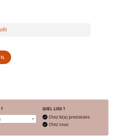
ofil
FIL
 ?
QUEL LIEU ?
Chez le(a) prestataire
n
Chez vous