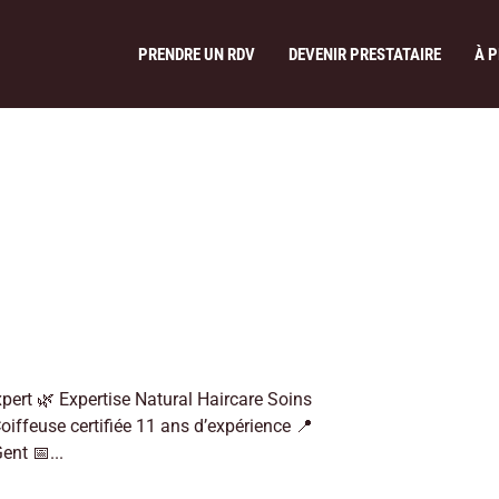
PRENDRE UN RDV
DEVENIR PRESTATAIRE
À 
pert 🌿 Expertise Natural Haircare Soins
oiffeuse certifiée 11 ans d’expérience 📍
nt 📅...