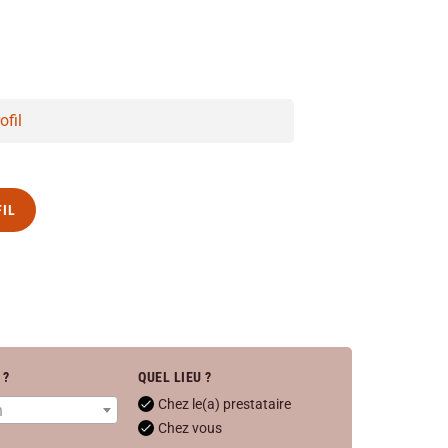
ofil
FIL
 ?
QUEL LIEU ?
Chez le(a) prestataire
n
Chez vous