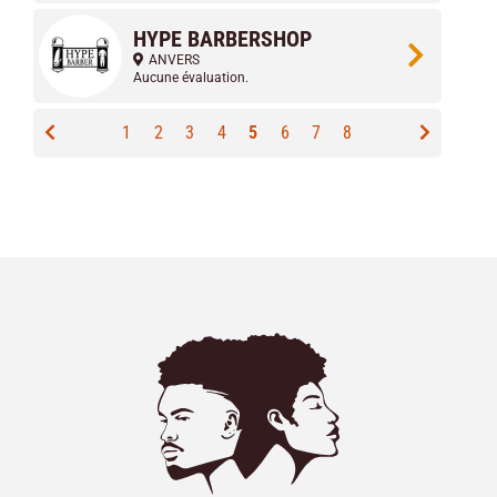
HYPE BARBERSHOP
ANVERS
Aucune évaluation.
1
2
3
4
5
6
7
8