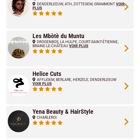
DENDERLEEUW
,
ATH
,
ZOTTEGEM
,
GRAMMONT
VOIR
PLUS
Les Mbòtè du Muntu
DROGENBOS
,
LA HULPE
,
COURT-SAINT-ÉTIENNE
,
BRAINE-LE-CHÂTEAU
VOIR PLUS
Helice Cuts
AFFLIGEM
,
BERLARE
,
HERZELE
,
DENDERLEEUW
VOIR PLUS
Yena Beauty & HairStyle
CHARLEROI