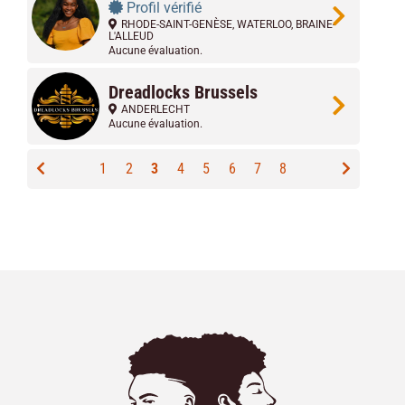
Profil vérifié
RHODE-SAINT-GENÈSE
,
WATERLOO
,
BRAINE-
L'ALLEUD
Aucune évaluation.
Dreadlocks Brussels
ANDERLECHT
Aucune évaluation.
1
2
3
4
5
6
7
8