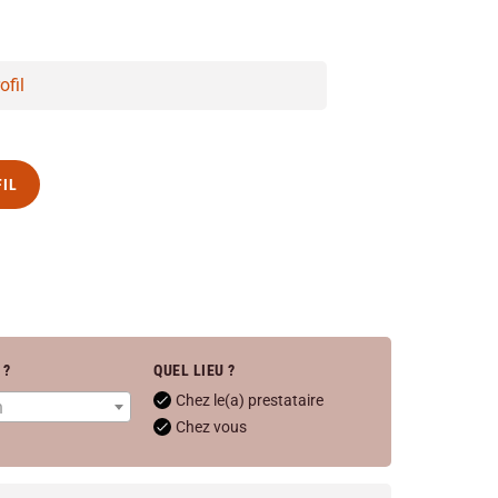
ofil
FIL
 ?
QUEL LIEU ?
Chez le(a) prestataire
n
Chez vous